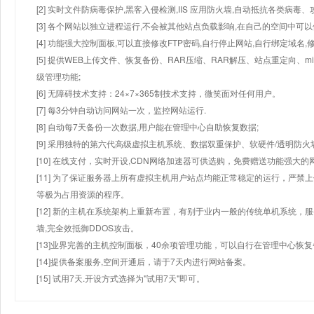
[2] 实时文件防病毒保护,黑客入侵检测,IIS 应用防火墙,自动抵抗各类病毒、
[3] 各个网站以独立进程运行,不会被其他站点负载影响,在自己的空间中可以使用
[4] 功能强大控制面板,可以直接修改FTP密码,自行停止网站,自行绑定域名,
[5] 提供WEB上传文件、恢复备份、RAR压缩、RAR解压、站点重定向
级管理功能;
[6] 无障碍技术支持：24×7×365制技术支持，微笑面对任何用户。
[7] 每3分钟自动访问网站一次，监控网站运行.
[8] 自动每7天备份一次数据,用户能在管理中心自助恢复数据;
[9] 采用独特的第六代高级虚拟主机系统、数据双重保护、软硬件/透明防火
[10] 在线支付，实时开设,CDN网络加速器可供选购，免费赠送功能强大
[11] 为了保证服务器上所有虚拟主机用户站点均能正常稳定的运行，严禁上
等极为占用资源的程序。
[12] 新的主机在系统架构上重新布置，有别于业内一般的传统单机系统，
墙,完全效抵御DDOS攻击。
[13]业界完善的主机控制面板，40余项管理功能，可以自行在管理中心恢
[14]提供备案服务,空间开通后，请于7天内进行网站备案。
[15] 试用7天.开设方式选择为"试用7天"即可。