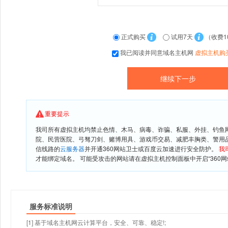
正式购买
试用7天
（收费1
我已阅读并同意域名主机网
虚拟主机购
重要提示
我司所有虚拟主机均禁止色情、木马、病毒、诈骗、私服、外挂、钓鱼
院、民营医院、弓驽刀剑、赌博用具、游戏币交易、减肥丰胸类、警用
信线路的
云服务器
并开通360网站卫士或百度云加速进行安全防护。
我
才能绑定域名。 可能受攻击的网站请在虚拟主机控制面板中开启“360网
服务标准说明
[1] 基于域名主机网云计算平台，安全、可靠、稳定!;