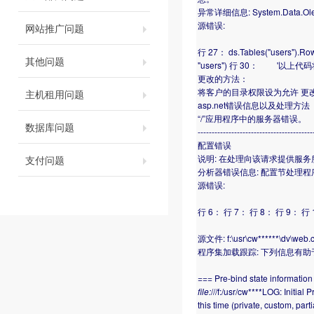
异常详细信息: System.Data.
源错误:
网站推广问题
行 27： ds.Tables("users"
其他问题
"users") 行 30： '以上代
更改的方法：
将客户的目录权限设为允许 更
主机租用问题
asp.net错误信息以及处理方法
“/”应用程序中的服务器错误。
数据库问题
-----------------------------------------
配置错误
说明: 在处理向该请求提供服
支付问题
分析器错误信息: 配置节处理
源错误:
行 6： 行 7： 行 8： 行 9： 行
源文件: f:\usr\cw******\dv\web.c
程序集加载跟踪: 下列信息有助于确
=== Pre-bind state informati
file:
///f:/usr/cw****LOG: Initia
this time (private, custom, pa