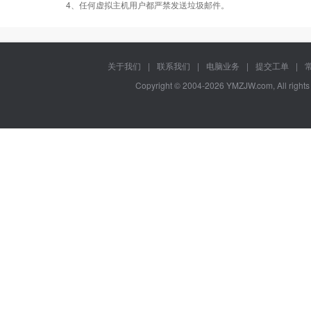
PHP
错误页面定义
数据自助恢复
4、任何虚拟主机用户都严禁发送垃圾邮件。
ASP
rar在线压缩
10重安全保障
关于我们
|
联系我们
|
电脑业务
|
提交工单
|
Copyright © 2004-2026 YMZJW.com, All right
ASP.net
免费预装软件
万兆防火墙系统
MSSQL版本:2012/
Urlrewrite
400服务电话
2014/2016
MySQL
7*24小时在线有问
流量分析
版本:5.1/5.6
必答
7*24小时电话技术
Access数据库
访问统计
支持
memcached
日志自助下载