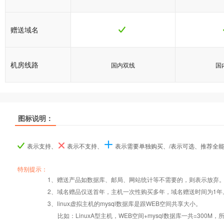
赠送域名
机房线路
国内双线
国
图标说明：
产品名称
产品名称
产品名称
双栈普及型
双栈普及型
双栈普及型
双栈
双栈
双栈
表示支持、
表示不支持、
表示需要单独购买、/表示可选、推荐全
产品编号
产品编号
产品编号
v6b001
v6b001
v6b001
v
v
v
特别提示：
1、赠送产品如数据库、邮局、网站统计等不需要的，则表示放弃
2、域名赠品仅送首年，主机一次性购买多年，域名赠送时间为1年
操作系统
设置首页
数据定期备份
Windows/Linux
Windo
3、linux虚拟主机的mysql数据库是跟WEB空间共享大小。
比如：LinuxA型主机，WEB空间+mysql数据库一共=3