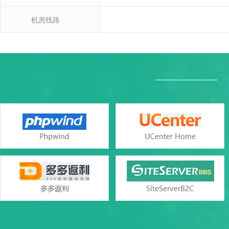
机房线路
Windo
Windo
产品参数
产品参数
设置首页
SQL Server2000/2005/2008/201
数据库类型
Access（与网页空间共
错误页面定义
ASP、ASP.NET(版本2.0/3.5/4.
支持语言
php（版本5.2/5.3/5.4/5.5/5
rar在线压缩
web服务
Windows iis7/iis
免费预装软件
zend optimizer
支持
Urlrewrite
Zend Guard Loader
支持
流量分析