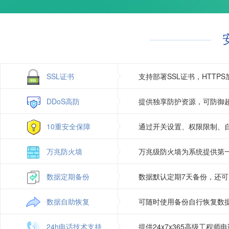
Jmail（asp使用）
支持
访问统计
Gzip压缩
支持
日志自助下载
图片组件
支持
SSL证书
支持部署SSL证书，HTT
DDoS高防
提供独享防护资源，可防御超
10重安全保障
通过开关设置、权限限制、
万兆防火墙
万兆级防火墙为系统提供第
数据定期备份
数据默认定期7天备份，还
数据自助恢复
可随时使用备份自行恢复数
24h电话技术支持
提供24x7x365高级工程