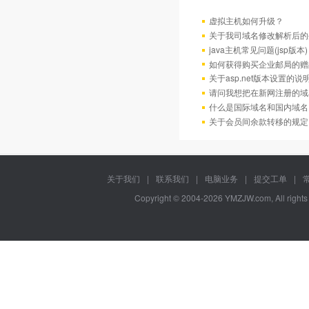
虚拟主机如何升级？
关于我司域名修改解析后的
java主机常见问题(jsp版本)
如何获得购买企业邮局的赠
关于asp.net版本设置的说
请问我想把在新网注册的域
什么是国际域名和国内域名
关于会员间余款转移的规定
关于我们
|
联系我们
|
电脑业务
|
提交工单
|
Copyright © 2004-2026 YMZJW.com, All right