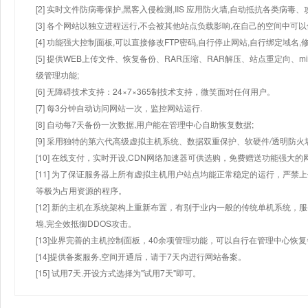
[2] 实时文件防病毒保护,黑客入侵检测,IIS 应用防火墙,自动抵抗各类病毒、
[3] 各个网站以独立进程运行,不会被其他站点负载影响,在自己的空间中可以使用
[4] 功能强大控制面板,可以直接修改FTP密码,自行停止网站,自行绑定域名,
[5] 提供WEB上传文件、恢复备份、RAR压缩、RAR解压、站点重定向
级管理功能;
[6] 无障碍技术支持：24×7×365制技术支持，微笑面对任何用户。
[7] 每3分钟自动访问网站一次，监控网站运行.
[8] 自动每7天备份一次数据,用户能在管理中心自助恢复数据;
[9] 采用独特的第六代高级虚拟主机系统、数据双重保护、软硬件/透明防火
[10] 在线支付，实时开设,CDN网络加速器可供选购，免费赠送功能强大
[11] 为了保证服务器上所有虚拟主机用户站点均能正常稳定的运行，严禁上
等极为占用资源的程序。
[12] 新的主机在系统架构上重新布置，有别于业内一般的传统单机系统，
墙,完全效抵御DDOS攻击。
[13]业界完善的主机控制面板，40余项管理功能，可以自行在管理中心恢
[14]提供备案服务,空间开通后，请于7天内进行网站备案。
[15] 试用7天.开设方式选择为"试用7天"即可。