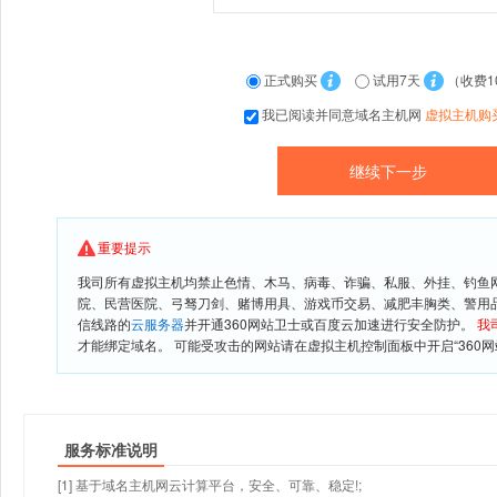
正式购买
试用7天
（收费1
我已阅读并同意域名主机网
虚拟主机购
重要提示
我司所有虚拟主机均禁止色情、木马、病毒、诈骗、私服、外挂、钓鱼
院、民营医院、弓驽刀剑、赌博用具、游戏币交易、减肥丰胸类、警用
信线路的
云服务器
并开通360网站卫士或百度云加速进行安全防护。
我
才能绑定域名。 可能受攻击的网站请在虚拟主机控制面板中开启“360网
服务标准说明
[1] 基于域名主机网云计算平台，安全、可靠、稳定!;